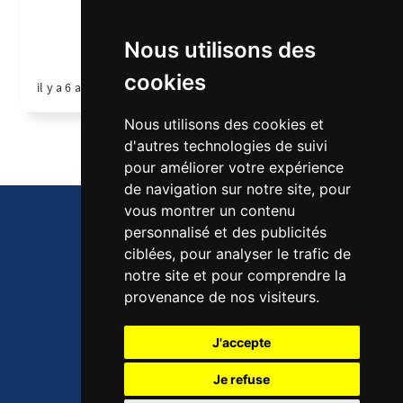
Nous utilisons des
cookies
il y a 6 ans
•
1 min de lecture
Nous utilisons des cookies et
d'autres technologies de suivi
pour améliorer votre expérience
de navigation sur notre site, pour
vous montrer un contenu
personnalisé et des publicités
Mentions légales
ciblées, pour analyser le trafic de
notre site et pour comprendre la
provenance de nos visiteurs.
Fort Comme 3 Pommes © 2026
J'accepte
Publié avec
Ghost
Je refuse
Informations sur la licence JavaScript