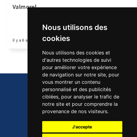
Valmorel
Nous utilisons des
cookies
il y a 6 ans
•
1 min de lecture
Nous utilisons des cookies et
d'autres technologies de suivi
pour améliorer votre expérience
de navigation sur notre site, pour
vous montrer un contenu
personnalisé et des publicités
Mentions légales
ciblées, pour analyser le trafic de
notre site et pour comprendre la
provenance de nos visiteurs.
Fort Comme 3 Pommes © 2026
J'accepte
Publié avec
Ghost