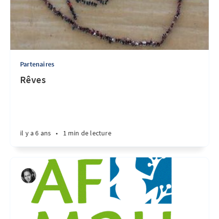
Partenaires
Rêves
il y a 6 ans
•
1 min de lecture